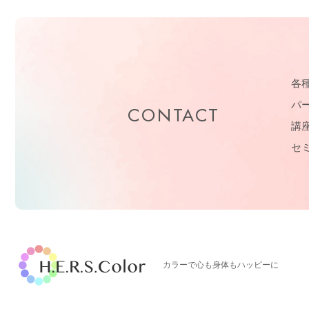
各
パ
CONTACT
講
セ
H.E.R.S.Color.
カラーで心も身体もハッピーに